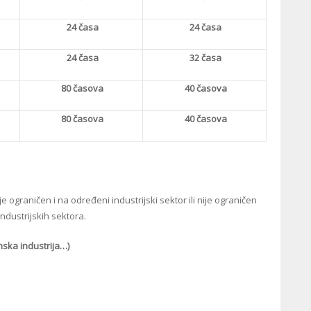
24 časa
24 časa
24 časa
32 časa
80 časova
40 časova
80 časova
40 časova
e ograničen i na određeni industrijski sektor ili nije ograničen
ndustrijskih sektora.
nska industrija…)