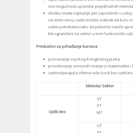
sve mogućnosti upotrebe pojedinačnih metoda i
Ukoliko imate najmanje pet zaposlenih u vašoj k
na istom nivou, tada možete izabrati da kurs o
vašim potrebama tako da polaznici nauče upravo
biti ograničeni na sektor u kom funkcioniše va
Preduslovi za pohađanje kurseva
poznavanje srpskog ili engleskog jezika.
posedovanje osnovnih znanja iz matematike i f
zadovoljavajuća oštrina vida (sa ili bez optičars
Metoda/ Sektor
VT
PT
Opšti deo
MT
UT
RT