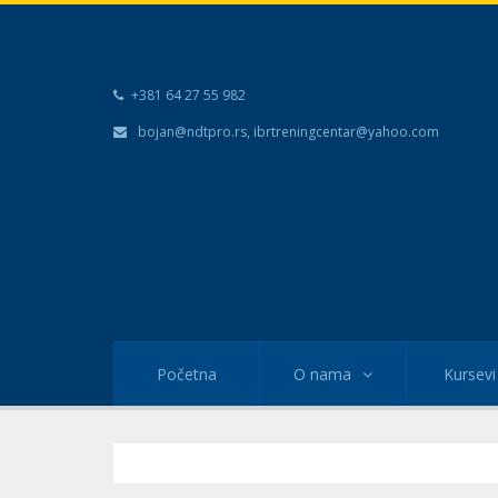
+381 64 27 55 982
bojan@ndtpro.rs
,
ibrtreningcentar@yahoo.com
Početna
O nama
Kursevi