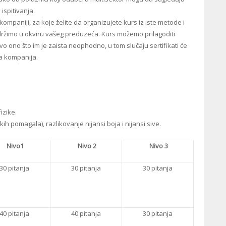
spitivanja.
ompaniji, za koje želite da organizujete kurs iz iste metode i
držimo u okviru vašeg preduzeća. Kurs možemo prilagoditi
 ono što im je zaista neophodno, u tom slučaju sertifikati će
ša kompanija.
izike.
kih pomagala), razlikovanje nijansi boja i nijansi sive.
Nivo1
Nivo 2
Nivo 3
30 pitanja
30 pitanja
30 pitanja
40 pitanja
40 pitanja
30 pitanja