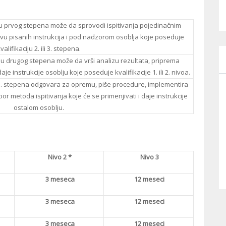
ju prvog stepena može da sprovodi ispitivanja pojedinačnim
 pisanih instrukcija i pod nadzorom osoblja koje poseduje
valifikaciju 2. ili 3. stepena.
ju drugog stepena može da vrši analizu rezultata, priprema
je instrukcije osoblju koje poseduje kvalifikacije 1. ili 2. nivoa.
 3. stepena odgovara za opremu, piše procedure, implementira
bor metoda ispitivanja koje će se primenjivati i daje instrukcije
ostalom osoblju.
Nivo 2 *
Nivo 3
3 meseca
12 meseci
3 meseca
12 meseci
3 meseca
12 meseci