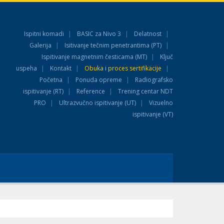
Ispitni komadi
BASIC za Nivo 3
Delatnost
Galerija
Isitivanje tečnim penetrantima (PT)
Ispitivanje magnetnim česticama (MT)
Ključ
uspeha
Kontakt
Obuka i proces sertifikacije
Početna
Ponuda opreme
Radiografsko
ispitivanje (RT)
Reference
Trening centar NDT
PRO
Ultrazvučno ispitivanje (UT)
Vizuelno
ispitivanje (VT)