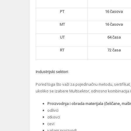
PT
16 časova
MT
16 časova
UT
64 časa
RT
72 časa
Industrijski sektori
Pored toga što važi za pojedinačnu metodu, sertifikat j
ukoliko se izabere Multisektor, odnosno kombinacija i
Proizvodnja i obrada materijala (čeličane, maši
odlivci
otkovci
cevi
valjani proizvodi