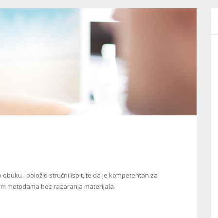
 obuku i položio stručni ispit, te da je kompetentan za
nim metodama bez razaranja materijala.