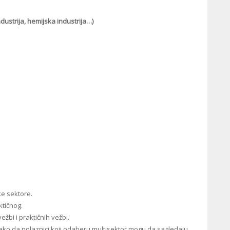
ustrija, hemijska industrija…)
ke sektore.
ktičnog.
ežbi i praktičnih vežbi.
 tako da polaznici koji odaberu multisektor mogu da sagledaju