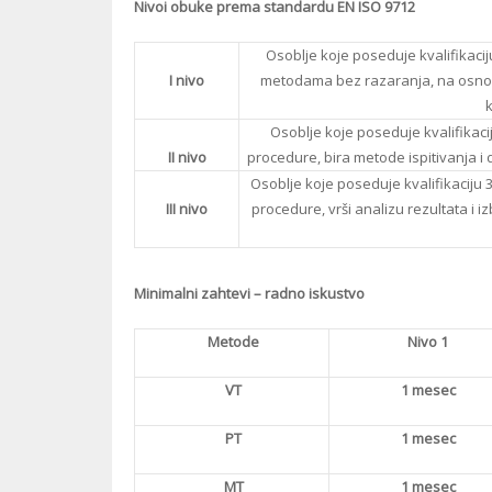
Nivoi obuke prema standardu EN ISO 9712
Osoblje koje poseduje kvalifikaci
I nivo
metodama bez razaranja, na osnovu
k
Osoblje koje poseduje kvalifikaci
II nivo
procedure, bira metode ispitivanja i da
Osoblje koje poseduje kvalifikaciju
III nivo
procedure, vrši analizu rezultata i iz
Minimalni zahtevi – radno iskustvo
Metode
Nivo 1
VT
1 mesec
PT
1 mesec
MT
1 mesec