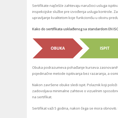
Sertifikate najčešće zahtevaju naručioci usluga ispiti
inspekcijske službe pre izvođenja usluga kontrole. Z
upravljanje kvalitetom koje funkcionišu u okviru pred
Kako do sertifikata usklađenog sa standardom EN IS
Obuka podrazumeva pohađanje kurseva zasnovanih n
pojedinačne metode ispitivanja bez razaranja, a osmiš
Nakon završene obuke sledi ispit. Polaznik koji položi
zadovoljava minimalne zahteve o vizuelnim sposobnos
na sertifikat.
Sertifikat važi 5 godina, nakon čega se mora obnoviti. 