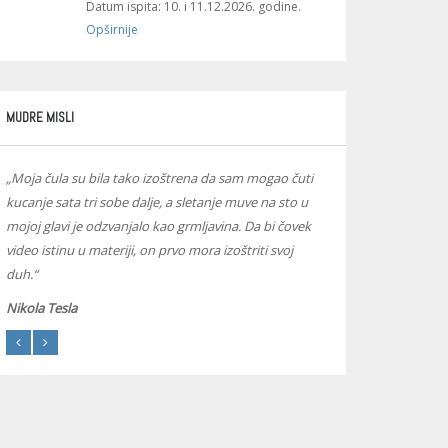
Datum ispita: 10. i 11.12.2026. godine.
Opširnije
MUDRE MISLI
„Moja čula su bila tako izoštrena da sam mogao čuti
„Ti nisi kap u okeanu.
kucanje sata tri sobe dalje, a sletanje muve na sto u
Prestani da se ponaša
mojoj glavi je odzvanjalo kao grmljavina. Da bi čovek
cela vasiona je u tebi
video istinu u materiji, on prvo mora izoštriti svoj
Rumi
duh.“
Nikola Tesla