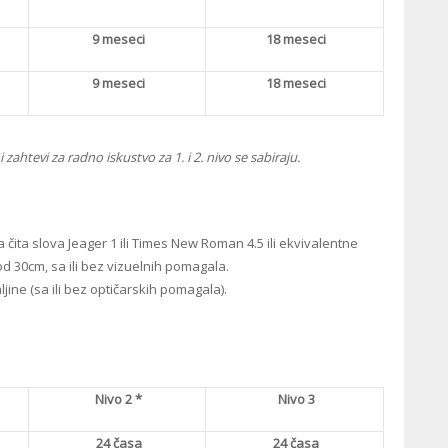
9 meseci
18 meseci
9 meseci
18 meseci
zahtevi za radno iskustvo za 1. i 2. nivo se sabiraju.
 čita slova Jeager 1 ili Times New Roman 4.5 ili ekvivalentne
d 30cm, sa ili bez vizuelnih pomagala.
jine (sa ili bez optičarskih pomagala).
Nivo 2 *
Nivo 3
24 časa
24 časa