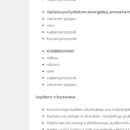
Oprema pod pritiskom (energetika, procesna ind
zavareni spojevi
cevi
valjani proizvodi
kovani proizvodi
KOMBINOVANO
odlivci
otkovci
cevi
valjani proizvodi
zavareni spojevi.
Uopšteno o kursevima
Kursevi koje nudimo obuhvataju sve industrijs
Kursevi se sastoje iz dva dela – teorijskog i pra
Radni dan se sastoji iz predavanja, auditornih v
Ispitni uzorci potiču iz svih navedenih sektora