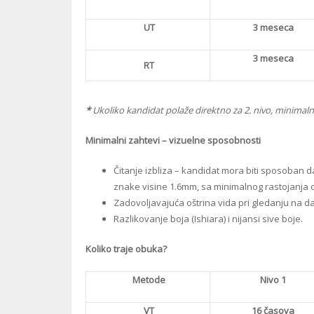
UT
3 meseca
3 meseca
RT
*
Ukoliko kandidat polaže direktno za 2. nivo, minimalni 
Minimalni zahtevi – vizuelne sposobnosti
Čitanje izbliza – kandidat mora biti sposoban da
znake visine 1.6mm, sa minimalnog rastojanja o
Zadovoljavajuća oštrina vida pri gledanju na dal
Razlikovanje boja (Ishiara) i nijansi sive boje.
Koliko traje obuka?
Metode
Nivo 1
VT
16 časova