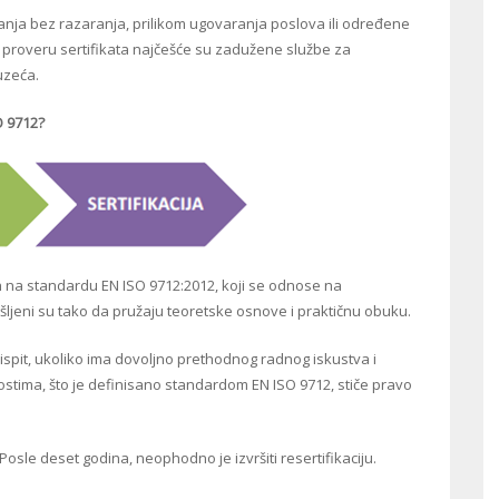
vanja bez razaranja, prilikom ugovaranja poslova ili određene
a proveru sertifikata najčešće su zadužene službe za
uzeća.
O 9712?
a standardu EN ISO 9712:2012, koji se odnose na
ljeni su tako da pružaju teoretske osnove i praktičnu obuku.
 ispit, ukoliko ima dovoljno prethodnog radnog iskustva i
tima, što je definisano standardom EN ISO 9712, stiče pravo
Posle deset godina, neophodno je izvršiti resertifikaciju.